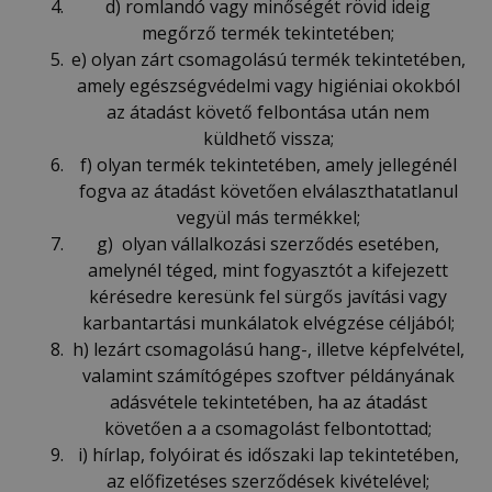
d) romlandó vagy minőségét rövid ideig
megőrző termék tekintetében;
e) olyan zárt csomagolású termék tekintetében,
amely egészségvédelmi vagy higiéniai okokból
az átadást követő felbontása után nem
küldhető vissza;
f) olyan termék tekintetében, amely jellegénél
fogva az átadást követően elválaszthatatlanul
vegyül más termékkel;
g) olyan vállalkozási szerződés esetében,
amelynél téged, mint fogyasztót a kifejezett
kérésedre keresünk fel sürgős javítási vagy
karbantartási munkálatok elvégzése céljából;
h) lezárt csomagolású hang-, illetve képfelvétel,
valamint számítógépes szoftver példányának
adásvétele tekintetében, ha az átadást
követően a a csomagolást felbontottad;
i) hírlap, folyóirat és időszaki lap tekintetében,
az előfizetéses szerződések kivételével;