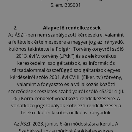
5. em. B05001.
Alapvető rendelkez
é
sek
Az ÁSZF-ben nem szabályozott kérdésekre, valamint
a feltételek értelmezésére a magyar jog az irányadó,
különös tekintettel a Polgári Törvénykönyvről szóló
2013. évi V. törvény („Ptk.”) és az elektronikus
kereskedelmi szolgáltatások, az információs
társadalommal összefüggő szolgáltatások egyes
kérdéseiről szóló 2001. évi CVIII. (Elker. tv.) törvény,
valamint a fogyasztó és a vállalkozás közötti
szerződések részletes szabályairól szóló 45/2014. (II.
26.) Korm. rendelet vonatkozó rendelkezéseire. A
vonatkozó jogszabályok kötelező rendelkezései a
felekre külön kikötés nélkül is irányadók.
Az ÁSZF 2023. június 6-án módosításra került. A
Szabályzatunk a módosításokkal egységes