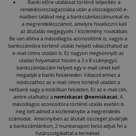
Banki előre utalással történő teljesítés: a
rendelésvisszaigazolása után a visszaigazoló e-
mailben találod meg a bankszámlaszámunkat és
a megrendelésszámot, amelyre hivatkozni kell
az átutalás megjegyzés / közlemény rovatában.
Be van állítva a másodlagos azonosítónk is, vagyis a
bankszámlára történő utalás helyett választhatod az
e-mail címre utalást is. Ez nagyon megkönnyíti az
utalási folyamatot hiszen a 3 x 8 számjegyű
bankszámlaszám helyett egy e-mail címet kell
megadjál a banki felületeden. Válaszd ehhez a
módozathoz az e-mail címre történő utalást a
netbank vagy a mobilban felületen. Ez az e-mail cím,
amire utalhatsz a
nemiskacat @nemiskacat.
A
másodlagos azonosítóra történő utalás esetén is
meg kell adnod a közleménybe a megrendelés
számodat. Amennyiben az átutalt összeget jóváírják
a bankszámlánkon, 2 munkanapon belül adjuk fel a
futárszolgálattal a terméket.