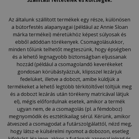
Szállítási
feltételek és
k
öltség
ek
:
Az általunk szállított termékek egy része, különösen
a bútorfestés alapanyagai (például az Annie Sloan
márka termékei) méretükhöz képest súlyosak és
ebből adódóan törékenyek. Csomagolásukkor,
minden tőlünk telhetőt megteszünk, hogy épségben
és a lehető legnagyobb biztonságban eljussanak
hozzád (például a csomagolandó keverékeket
gondosan körübástyázzuk, klipsszel lezárjuk
fedelüket, illetve a dobozt, amibe küldjük a
termékeket a lehető legtöbb térkitöltővel töltjük meg
és a dobozt lezárás után törékeny matricával látjuk
el), mégis előfordulnak esetek, amikor a termék
ugyan nem, de a csomagolás (pl. a fémdoboz)
megnyomódik és esztétikailag sérül. Kérünk, amikor
átveszed a csomagodat a futárszolgálattól, nézd meg,
hogy látsz-e külsérelmi nyomot a dobozon, esetleg
kifolyást. Ha igen, akkor a futárnak azonnal jelezd és