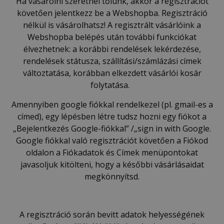
Ha vásárolni szeretnél tőlünk, akkor a regisztrációt
követően jelentkezz be a Webshopba. Regisztráció
nélkül is vásárolhatsz! A regisztrált vásárlóink a
Webshopba belépés után további funkciókat
élvezhetnek: a korábbi rendelések lekérdezése,
rendelések státusza, szállítási/számlázási címek
változtatása, korábban elkezdett vásárlói kosár
folytatása.
Amennyiben google fiókkal rendelkezel (pl. gmail-es a
címed), egy lépésben létre tudsz hozni egy fiókot a
„Bejelentkezés Google-fiókkal” /„sign in with Google.
Google fiókkal való regisztrációt követően a Fiókod
oldalon a Fiókadatok és Címek menüpontokat
javasoljuk kitölteni, hogy a későbbi vásárlásaidat
megkönnyítsd.
A regisztráció során bevitt adatok helyességének