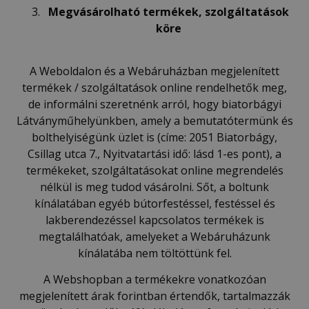
Megvásárolhat
ó
term
é
kek, szolgáltatások
k
ö
re
A Weboldalon és a Webáruházban megjelenített
termékek / szolgáltatások online rendelhetők meg,
de informálni szeretnénk arról, hogy biatorbágyi
Látványműhelyünkben, amely a bemutatótermünk és
bolthelyiségünk üzlet is (címe: 2051 Biatorbágy,
Csillag utca 7., Nyitvatartási idő: lásd 1-es pont), a
termékeket, szolgáltatásokat online megrendelés
nélkül is meg tudod vásárolni. Sőt, a boltunk
kínálatában egyéb bútorfestéssel, festéssel és
lakberendezéssel kapcsolatos termékek is
megtalálhatóak, amelyeket a Webáruházunk
kínálatába nem töltöttünk fel.
A Webshopban a termékekre vonatkozóan
megjelenített árak forintban értendők, tartalmazzák