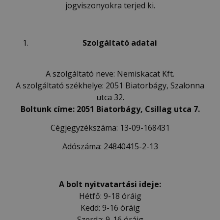
jogviszonyokra terjed ki.
Szolgáltat
ó
adatai
A szolgáltató neve: Nemiskacat Kft.
A szolgáltató székhelye: 2051 Biatorbágy, Szalonna
utca 32.
Boltunk
c
í
me: 2051 Biatorb
ágy, Csillag utca 7.
Cégjegyzékszáma: 13-09-168431
Adószáma: 24840415-2-13
A bolt nyitvatartási ideje:
Hétfő: 9-18 óráig
Kedd: 9-16 óráig
Szerda: 9-16 óráig