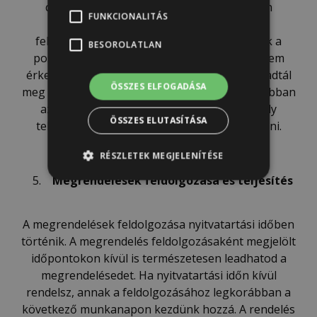
címedet és a rendelés leadása után minden
FUNKCIONALITÁS
mappádat, mert kizárjuk a visszaigazolási
felelősséget, ha a visszaigazolás megérkezik a
BESOROLATLAN
postafiókod bármelyik almappájában vagy nem
érkezik meg, mert például rossz e-mail címet adtál
ÖSSZES ELFOGADÁSA
meg regisztráció vagy a vásárlás során, vagy abban
az esetben is, ha a fiókodhoz tartozó tárhely
ÖSSZES ELUTASÍTÁSA
telítettsége miatt nem tudsz üzenetet fogadni.
RÉSZLETEK MEGJELENÍTÉSE
Megrendel
é
sek feldolgozása
é
s teljesít
é
s
A megrendelések feldolgozása nyitvatartási időben
történik. A megrendelés feldolgozásaként megjelölt
időpontokon kívül is természetesen leadhatod a
megrendelésedet. Ha nyitvatartási időn kívül
rendelsz, annak a feldolgozásához legkorábban a
következő munkanapon kezdünk hozzá. A rendelés