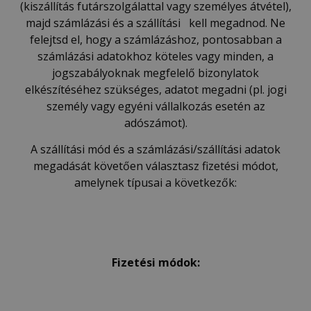
(kiszállítás futárszolgálattal vagy személyes átvétel),
majd számlázási és a szállítási kell megadnod. Ne
felejtsd el, hogy a számlázáshoz, pontosabban a
számlázási adatokhoz köteles vagy minden, a
jogszabályoknak megfelelő bizonylatok
elkészítéséhez szükséges, adatot megadni (pl. jogi
személy vagy egyéni vállalkozás esetén az
adószámot).
A szállítási mód és a számlázási/szállítási adatok
megadását követően választasz fizetési módot,
amelynek típusai a következők:
Fizet
é
si m
ó
dok: