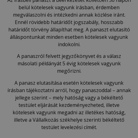
Az írásbeli panaszt a beérkezését követően 30 napon
belül kötelesek vagyunk írásban, érdemben
megválaszolni és intézkedni annak közlése iránt.
Ennél rövidebb határidőt jogszabály, hosszabb
határidőt törvény állapíthat meg. A panaszt elutasító
álláspontunkat minden esetben kötelesek vagyunk
indokolni.
A panaszról felvett jegyzőkönyvet és a válasz
másolati példányát 5 évig kötelesek vagyunk
megőrizni.
A panasz elutasítása esetén kötelesek vagyunk
írásban tájékoztatni arról, hogy panaszoddal – annak
jellege szerint – mely hatóság vagy a békéltető
testület eljárását kezdeményezheted, illetve
kötelesek vagyunk megadni az illetékes hatóság,
illetve a Vállalkozás székhelye szerinti békéltető
testület levelezési címét.