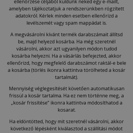
ellenőrzése céljából küldünk neked egy e-mailt,
amelyben tájékoztatjuk a rendszerünkben rögzített
adatokról. Kérlek minden esetben ellenőrizd a
levélszemét vagy spam mappádat is.
A megvásárolni kívánt termék darabszámait állítsd
be, majd helyezd kosárba. Ha még szeretnél
vásárolni, akkor azt ugyanilyen módon tudod
kosárba helyezni. Ha a vásárlás befejezted, akkor
ellenőrizd, hogy megfelelő darabszámot raktál-e bele
a kosárba (törlés ikonra kattintva törölheted a kosár
tartalmát).
Mennyiség véglegesítését követően automatikusan
frissül a kosár tartalma. Ha ez nem történne meg, a
„kosár frissítése” ikonra kattintva módosíthatod a
kosarat.
Ha eldöntötted, hogy mit szeretnél vásárolni, akkor
következő lépésként kiválasztod a szállítási módot