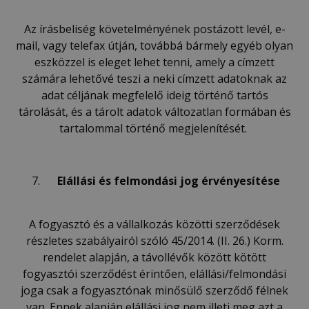
Az írásbeliség követelményének postázott levél, e-
mail, vagy telefax útján, továbbá bármely egyéb olyan
eszközzel is eleget lehet tenni, amely a címzett
számára lehetővé teszi a neki címzett adatoknak az
adat céljának megfelelő ideig történő tartós
tárolását, és a tárolt adatok változatlan formában és
tartalommal történő megjelenítését.
Elállási és felmondási jog érvényesítése
A fogyasztó és a vállalkozás közötti szerződések
részletes szabályairól szóló 45/2014. (II. 26.) Korm.
rendelet alapján, a távollévők között kötött
fogyasztói szerződést érintően, elállási/felmondási
joga csak a fogyasztónak minősülő szerződő félnek
van. Ennek alapján elállási jog nem illeti meg azt a