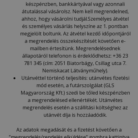
készpénzben, bankkártyával vagy azonnali
átutalással vásárolsz. Nem kell megrendelned,
ahhoz, hogy vásárolni tudjál.Személyes átvétel
és személyes vásárlás helyszíne az 1. pontban
megjelölt boltunk. Az átvétel kezdő időpontjáról
a megrendelés összekészítését követően e-
mailben értesítünk. Megrendelésednek
állapotáról telefonon is érdeklődhetsz: +36 23
781 345 (cím: 2051 Biatorbágy, Csillag utca 7.
Nemiskacat Látványműhely).
Utánvéttel történő teljesítés: utánvétes fizetési
mód esetén, a futárszolgálat (GLS
Magyarország Kft.) szedi be tőled készpénzben
a megrendelésed ellenértékét. Utánvétes
megrendelés esetén a szállítási költséghez az
utánvét díja is hozzáadódik.
Az adatok megadását és a fizetést követően a
”megrendelés/rendelés elküldése” gombra kattintva