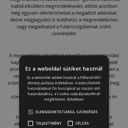
tudod elküldeni megrendelésedet, előtte azonban
még egyszer ellenőrizheted a megadott adatokat,
illetve megjegyzést is küldhetsz a megrendeléshez
vagy megadhatod a futárszolgálatnak szánt
üzenetedet.
A megrendelés elküldését követően visszaigazolást
kapsz, amely tartalmazza az adott vásárlás egyedi
Ez a weboldal sütiket használ
azonosítószámát, a rendelésszámot. Amennyiben a
visszaigazolás a megrendelésének elküldésétől
Ez a weboldal sütiket használ a felhasználói
számított legkésőbb 48 órán belül nem érkezik meg,
élmény javítása érdekében. A weboldalunk
használatával Ön hozzájárul az összes süti
úgy mentesülsz az ajánlati kötöttség vagy
használatához, a Cookie szabályzatunknak
szerződéses kötelezettség alól. A megrendelés és
megfelelően.
Bővebben
annak visszaigazolása akkor minősül
megérkezettnek, amikor az számodra
ELENGEDHETETLENÜL SZÜKSÉGES
hozzáférhetővé válik. Kérlek minden esetben
TELJESÍTMÉNY
CÉLZÁS
ellenőrizd rendelésed elküldése előtt az e-mail