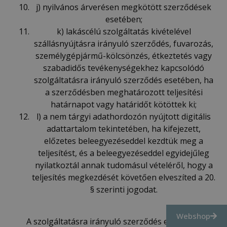
j) nyilvános árverésen megkötött szerződések
esetében;
k) lakáscélú szolgáltatás kivételével
szállásnyújtásra irányuló szerződés, fuvarozás,
személygépjármű-kölcsönzés, étkeztetés vagy
szabadidős tevékenységekhez kapcsolódó
szolgáltatásra irányuló szerződés esetében, ha
a szerződésben meghatározott teljesítési
határnapot vagy határidőt kötöttek ki;
l) a nem tárgyi adathordozón nyújtott digitális
adattartalom tekintetében, ha kifejezett,
előzetes beleegyezéseddel kezdtük meg a
teljesítést, és a beleegyezéseddel egyidejűleg
nyilatkoztál annak tudomásul vételéről, hogy a
teljesítés megkezdését követően elveszíted a 20.
§ szerinti jogodat.
Webshop
A szolgáltatásra irányuló szerződés esetében,