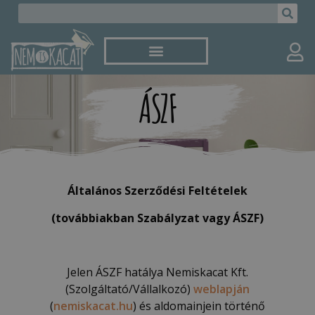
ÁSZF
Általános Szerződ
ési Felté
telek
(továbbiakban Szabályzat vagy ÁSZF)
Jelen ÁSZF hatálya Nemiskacat Kft.
(Szolgáltató/Vállalkozó)
weblapján
(
nemiskacat.hu
) és aldomainjein történő