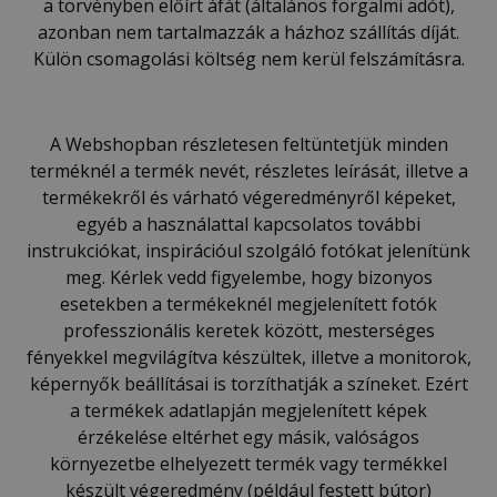
a törvényben előírt áfát (általános forgalmi adót),
azonban nem tartalmazzák a házhoz szállítás díját.
Külön csomagolási költség nem kerül felszámításra.
A Webshopban részletesen feltüntetjük minden
terméknél a termék nevét, részletes leírását, illetve a
termékekről és várható végeredményről képeket,
egyéb a használattal kapcsolatos további
instrukciókat, inspirációul szolgáló fotókat jelenítünk
meg. Kérlek vedd figyelembe, hogy bizonyos
esetekben a termékeknél megjelenített fotók
professzionális keretek között, mesterséges
fényekkel megvilágítva készültek, illetve a monitorok,
képernyők beállításai is torzíthatják a színeket. Ezért
a termékek adatlapján megjelenített képek
érzékelése eltérhet egy másik, valóságos
környezetbe elhelyezett termék vagy termékkel
készült végeredmény (például festett bútor)