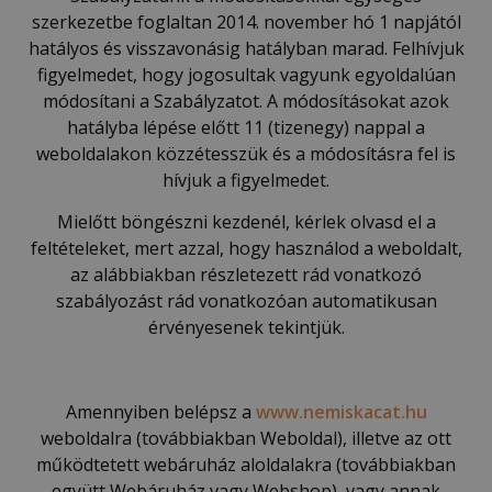
szerkezetbe foglaltan 2014. november hó 1 napjától
hatályos és visszavonásig hatályban marad. Felhívjuk
figyelmedet, hogy jogosultak vagyunk egyoldalúan
módosítani a Szabályzatot. A módosításokat azok
hatályba lépése előtt 11 (tizenegy) nappal a
weboldalakon közzétesszük és a módosításra fel is
hívjuk a figyelmedet.
Mielőtt böngészni kezdenél, kérlek olvasd el a
feltételeket, mert azzal, hogy használod a weboldalt,
az alábbiakban részletezett rád vonatkozó
szabályozást rád vonatkozóan automatikusan
érvényesenek tekintjük.
Amennyiben belépsz a
www.nemiskacat.hu
weboldalra (továbbiakban Weboldal), illetve az ott
működtetett webáruház aloldalakra (továbbiakban
együtt Webáruház vagy Webshop), vagy annak