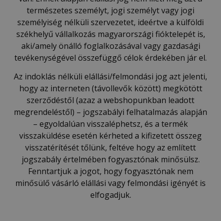
természetes személyt, jogi személyt vagy jogi
személyiség nélküli szervezetet, ideértve a külföldi
székhelyű vállalkozás magyarországi fióktelepét is,
aki/amely önálló foglalkozásával vagy gazdasági
tevékenységével összefüggő célok érdekében jár el.
Az indoklás nélküli elállási/felmondási jog azt jelenti,
hogy az interneten (távollevők között) megkötött
szerződéstől (azaz a webshopunkban leadott
megrendeléstől) – jogszabályi felhatalmazás alapján
– egyoldalúan visszaléphetsz, és a termék
visszaküldése esetén kérheted a kifizetett összeg
visszatérítését tőlünk, feltéve hogy az említett
jogszabály értelmében fogyasztónak minősülsz.
Fenntartjuk a jogot, hogy fogyasztónak nem
minősülő vásárló elállási vagy felmondási igényét is
elfogadjuk.