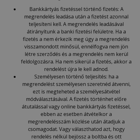
Bankkártyás fizetéssel történő fizetés: A
megrendelés leadása után a fizetést azonnal
teljesíteni kell. A megrendelés leadásával
átirányítunk a banki fizetési felületre. Ha a
fizetés a nem érkezik meg úgy a megrendelés
visszamondott minősül, ennélfogva nem jön
létre szerződés és a megrendelés nem kerül
feldolgozásra. Ha nem sikerül a fizetés, akkor a
rendelést újra le kell adnod.
Személyesen történő teljesítés: ha a
megrendelést személyesen szeretnéd átvenni,
ezt is megteheted a személyesátvétel
módválasztásával. A fizetés történhet előre
átutalással vagy online bankkártyás fizetéssel,
ebben az esetben átvételkor a
megrendelésszám közlése után átadjuk a
csomagodat. Vagy választhatod azt, hogy
rendelés nélkül bejössz a boltba és ott