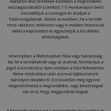
Raktáron lévő termékek esetében a megrendelés
visszaigazolásától számított 1-5 munkanapon belül
összeállítjuk a csomagot és átadjuk a
futárszolgálatnak. Abban az esetben, ha a termék
nincs raktáron, telefonon vagy e-mailben felvesszük
veled a kapcsolatot és egyeztetjük a kiszállítási
lehetőségeket.
Amennyiben a Webshopban hiba vagy hiányosság
lép fel a termékeknél vagy az áraknál, fenntartjuk a
jogot a korrekcióra. Ilyen esetben a hiba felismerése,
illetve módosítása után azonnal tájékoztatunk
bármilyen tévedésről. Ezt követően még egyszer
megerősítheted a megrendelést, vagy lehetőséged
van arra, hogy meggondold magad.
A fizetendő végösszeg a megrendelés összesítése és