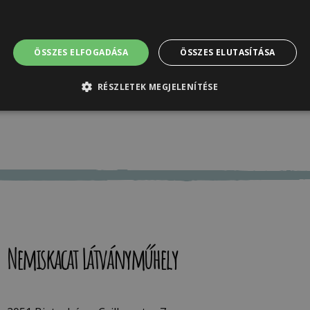
Adatkezelési tájékoz
irányelveinkben.
Regisztráció
ÖSSZES ELFOGADÁSA
ÖSSZES ELUTASÍTÁSA
RÉSZLETEK MEGJELENÍTÉSE
Nemiskacat Látványműhely