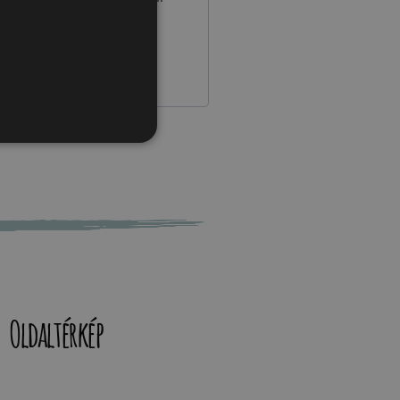
tató
.
Oldaltérkép