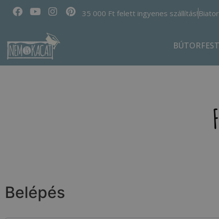
35 000 Ft felett ingyenes szállítás!
Biator
BÚTORFES
Belépés