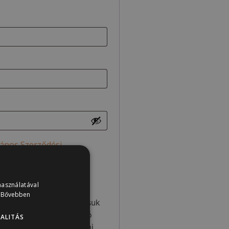
lános Szerződési
kezelési tájékoztatót.
*
használatával
.
Bővebben
asználni, hogy támogassuk
zeljük a fiókodhoz való
ALITÁS
t leírtunk az adatvédelmi