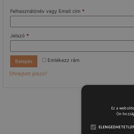
Felhasználónév vagy Email cím
*
Jelszó
*
Emlékezz rám
Belépés
Elfelejtett jelszó?
Ez a webolda
Ön hozzáj
ELENGEDHETETLE