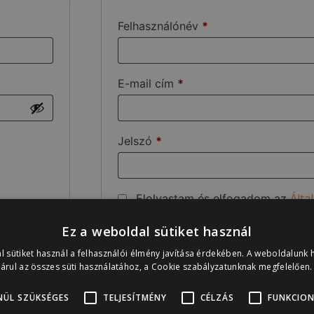
Felhasználónév
*
E-mail cím
*
Jelszó
*
Álta
Elolvastam és elfogadom az
Feltételeket
*
Ez a weboldal sütiket használ
Adat
Elolvastam és elfogadom az
l sütiket használ a felhasználói élmény javítása érdekében. A weboldalunk 
árul az összes süti használatához, a Cookie szabályzatunknak megfelelően
A személyes adataidat arra fogjuk h
az élményedet ezen a weboldalon, ke
NÜL SZÜKSÉGES
TELJESÍTMÉNY
CÉLZÁS
FUNKCION
hozzáférést, valamint más célra, ami